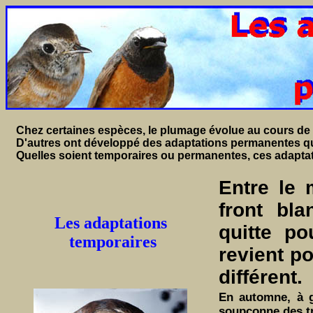
Chez certaines espèces, le plumage évolue au cours de
D'autres ont développé des adaptations permanentes q
Quelles soient temporaires ou permanentes, ces adaptat
Entre le
front bl
Les adaptations
quitte p
temporaires
revient po
différent.
En automne, à g
soupçonne des tr