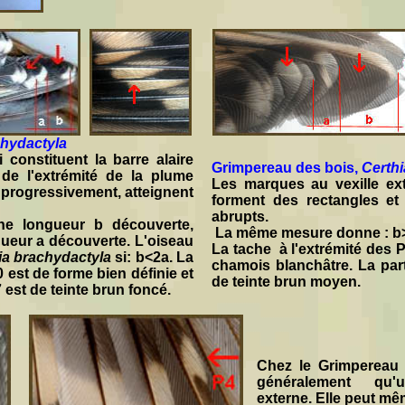
chydactyla
constituent la barre alaire
Grimpereau des bois,
Certhi
de l'extrémité de la plume
Les marques au vexille ext
nt progressivement, atteignent
forment des rectangles et 
abrupts.
ne longueur b découverte,
La même mesure donne : b
gueur a découverte. L'oiseau
La tache à l'extrémité des P
ia brachydactyla
si: b<2a. La
chamois blanchâtre. La par
 est de forme bien définie et
de teinte brun moyen.
 est de teinte brun foncé.
Chez le Grimpereau 
généralement qu'un
externe. Elle peut mê