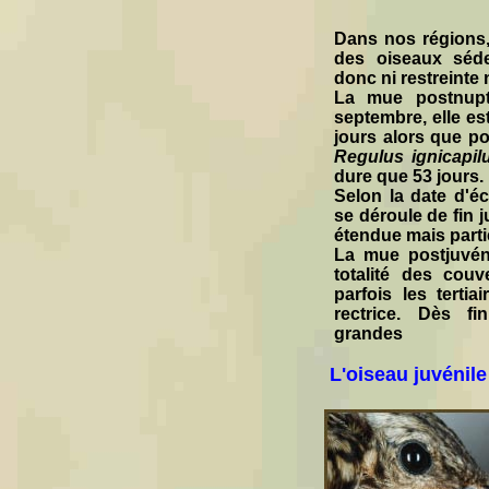
Dans nos régions,
des oiseaux séde
donc ni restreinte n
La mue postnupt
septembre, elle es
jours alors que po
Regulus ignicapil
dure que 53 jours.
Selon la date d'é
se déroule de fin ju
étendue mais partie
La mue postjuvéni
totalité des couv
parfois les terti
rectrice. Dès f
grandes
L'oiseau juvénile