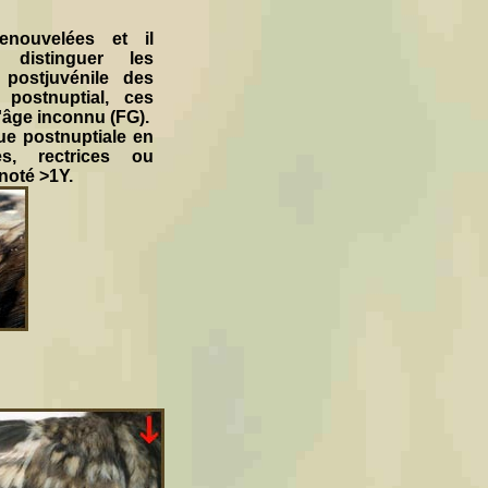
enouvelées et il
 distinguer les
postjuvénile des
postnuptial, ces
'âge inconnu (FG).
ue postnuptiale en
s, rectrices ou
noté >1Y.