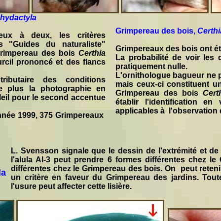
chydactyla
Grimpereau des bois,
Certhi
ux à deux, les critères
es "Guides du naturaliste"
Grimpereaux des bois ont ét
 Grimpereau des bois
Certhia
La probabilité de voir les
rcil prononcé et des flancs
pratiquement nulle.
L'ornithologue bagueur ne pe
ributaire des conditions
mais ceux-ci constituent u
De plus la photographie en
Grimpereau des bois
Certh
oleil pour le second accentue
établir l'identification e
applicables à l'observation 
nnée 1999, 375 Grimpereaux
L. Svensson signale que le dessin de l'extrémité et de l
l'alula Al-3 peut prendre 6 formes différentes chez l
différentes chez le Grimpereau des bois. On peut retenir
la
un critère en faveur du Grimpereau des jardins. Tout
l'usure peut affecter cette lisière.