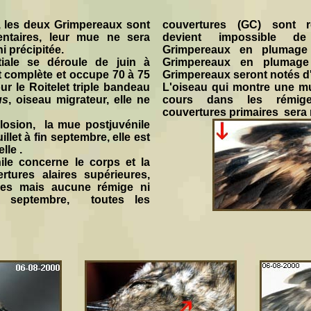
 les deux Grimpereaux sont
couvertures (GC) sont r
ntaires, leur mue ne sera
devient impossible de
i précipitée.
Grimpereaux en plumage 
iale se déroule de juin à
Grimpereaux en plumage 
t complète et occupe 70 à 75
Grimpereaux seront notés d
ur le Roitelet triple bandeau
L'oiseau qui montre une m
us
, oiseau migrateur, elle ne
cours dans les rémige
couvertures primaires sera 
closion, la mue postjuvénile
illet à fin septembre, elle est
lle .
le concerne le corps et la
ertures alaires supérieures,
aires mais aucune rémige ni
in septembre, toutes les